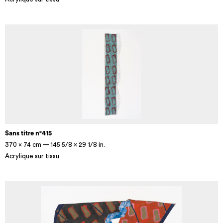
Sans titre n°415
370 × 74 cm — 145 5/8 × 29 1/8 in.
Acrylique sur tissu