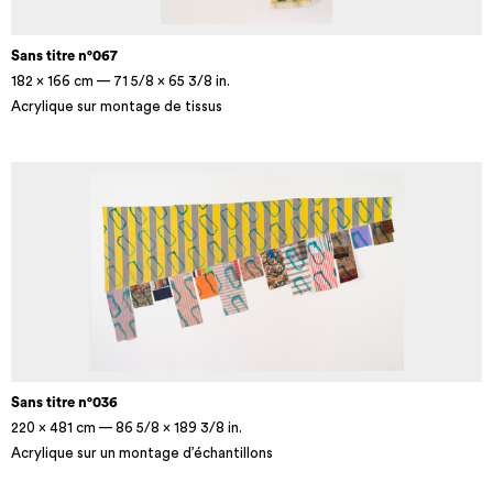
Sans titre n°067
182 × 166 cm — 71 5/8 × 65 3/8 in.
Acrylique sur montage de tissus
Sans titre n°036
220 × 481 cm — 86 5/8 × 189 3/8 in.
Acrylique sur un montage d’échantillons