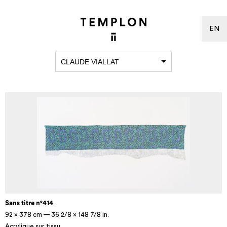
EN
CLAUDE VIALLAT
Sans titre n°414
92 × 378 cm — 36 2/8 × 148 7/8 in.
Acrylique sur tissu