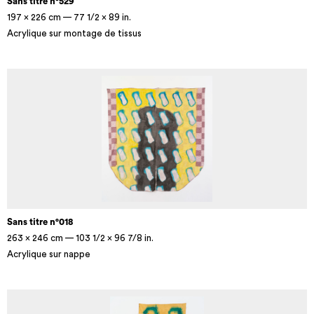
Sans titre n°529
197 × 226 cm — 77 1/2 × 89 in.
Acrylique sur montage de tissus
Sans titre n°018
263 × 246 cm — 103 1/2 × 96 7/8 in.
Acrylique sur nappe