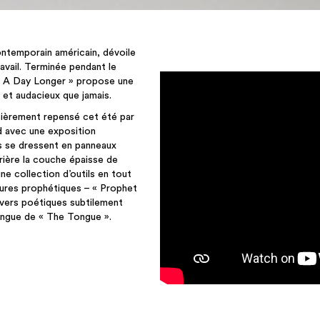
contemporain américain, dévoile
avail. Terminée pendant le
n « A Day Longer » propose une
f et audacieux que jamais.
tièrement repensé cet été par
d avec une exposition
s se dressent en panneaux
rrière la couche épaisse de
ne collection d’outils en tout
gures prophétiques – « Prophet
nivers poétiques subtilement
langue de « The Tongue ».