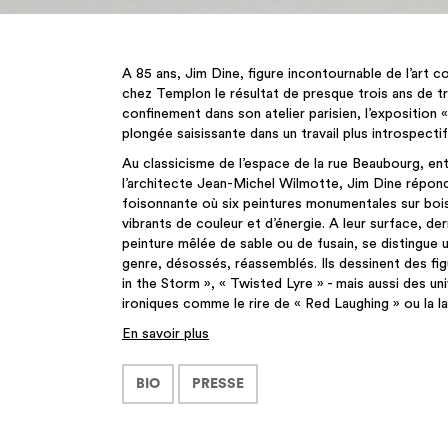
A 85 ans, Jim Dine, figure incontournable de l’art 
chez Templon le résultat de presque trois ans de tr
confinement dans son atelier parisien, l’expositio
plongée saisissante dans un travail plus introspecti
Au classicisme de l’espace de la rue Beaubourg, en
l’architecte Jean-Michel Wilmotte, Jim Dine répon
foisonnante où six peintures monumentales sur boi
vibrants de couleur et d’énergie. A leur surface, de
peinture mêlée de sable ou de fusain, se distingue u
genre, désossés, réassemblés. Ils dessinent des fi
in the Storm », « Twisted Lyre » - mais aussi des u
ironiques comme le rire de « Red Laughing » ou la 
En savoir plus
BIO
PRESSE